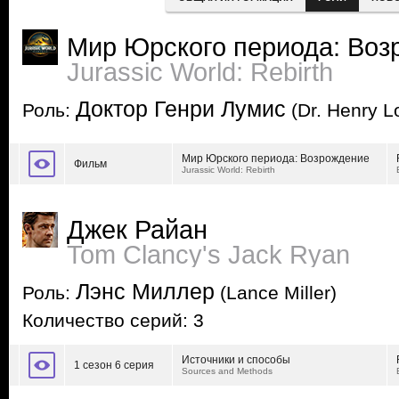
Мир Юрского периода: Воз
Jurassic World: Rebirth
Доктор Генри Лумис
Роль:
(Dr. Henry L
Мир Юрского периода: Возрождение
Фильм
Jurassic World: Rebirth
Джек Райан
Tom Clancy's Jack Ryan
Лэнс Миллер
Роль:
(Lance Miller)
Количество серий: 3
Источники и способы
1 сезон 6 серия
Sources and Methods