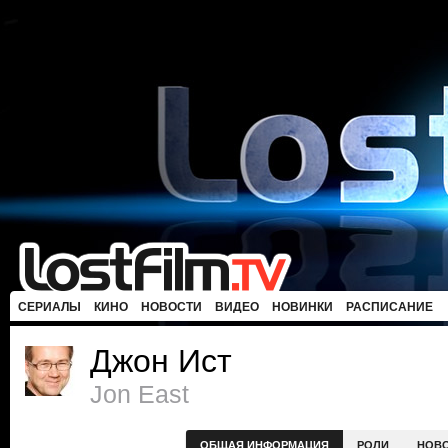
СЕРИАЛЫ
КИНО
НОВОСТИ
ВИДЕО
НОВИНКИ
РАСПИСАНИЕ
Джон Ист
Jon East
ОБЩАЯ ИНФОРМАЦИЯ
РОЛИ
НОВ