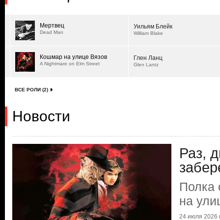
Мертвец
Уильям Блейк
Dead Man
William Blake
Кошмар на улице Вязов
Глен Ланц
A Nightmare on Elm Street
Glen Lantz
ВСЕ РОЛИ (2)
Новости
Раз, 
забер
Полка 
на ули
24 июля 2026 г