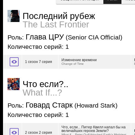
Последний рубеж
The Last Frontier
Глава ЦРУ
Роль:
(Senior CIA Official)
Количество серий: 1
Изменение времени
1 сезон 7 серия
Change of Time
Что если?..
What If...?
Говард Старк
Роль:
(Howard Stark)
Количество серий: 1
Что, если... Питер Квилл напал бы на
величайших героев Земли?
2 сезон 2 серия
What if… Peter Quill Attacked Earth’s Mightiest