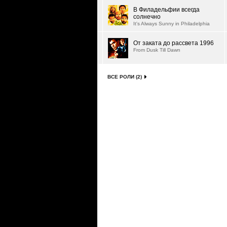
В Филадельфии всегда
солнечно
It's Always Sunny in Philadelphia
От заката до рассвета 1996
From Dusk Till Dawn
ВСЕ РОЛИ (2)