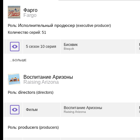
Фарго
Fargo
Исполнительный продюсер
Роль:
(executive producer)
Количество серий: 51
Бисквик
5 сезон 10 серия
Bisquik
…БОЛЬШЕ
Воспитание Аризоны
Raising Arizona
directors
Роль:
(directors)
Воспитание Аризоны
Фильм
Raising Arizona
producers
Роль:
(producers)