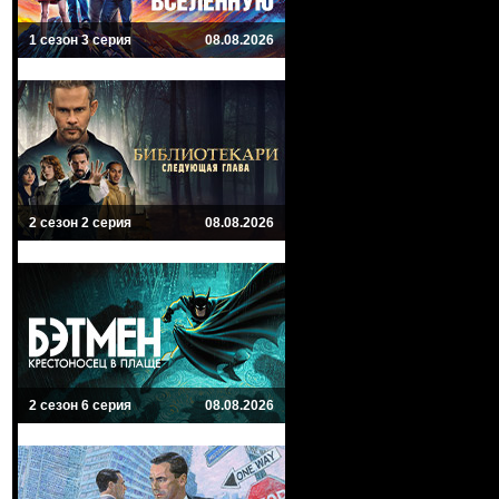
1 сезон 3 серия
08.08.2026
2 сезон 2 серия
08.08.2026
2 сезон 6 серия
08.08.2026