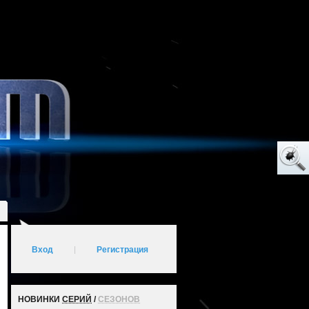
Вход
|
Регистрация
НОВИНКИ
СЕРИЙ
/
СЕЗОНОВ