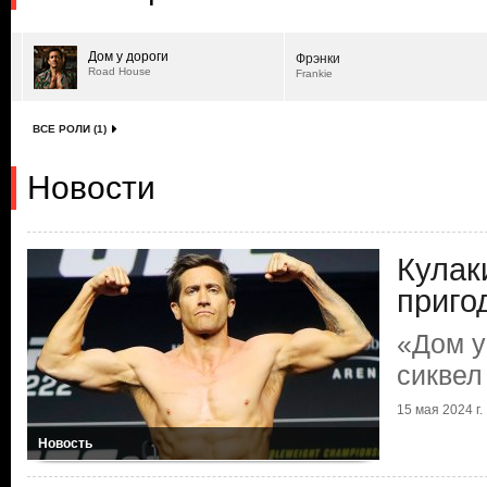
Дом у дороги
Фрэнки
Road House
Frankie
ВСЕ РОЛИ (1)
Новости
Кулак
приго
«Дом у
сиквел
15 мая 2024 г.
Новость