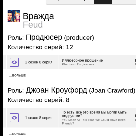
Вражда
Feud
Продюсер
Роль:
(producer)
Количество серий: 12
Иллюзорное прощение
2 сезон 8 серия
Phantasm Forgiveness
…БОЛЬШЕ
Джоан Кроуфорд
Роль:
(Joan Crawford)
Количество серий: 8
То есть, все это время мы могли быть
подругами?
1 сезон 8 серия
You Mean All This Time We Could Have Been
Friends?
…БОЛЬШЕ