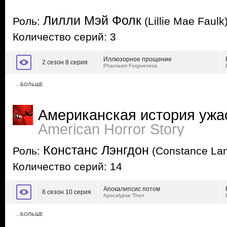
Лилли Мэй Фолк
Роль:
(Lillie Mae Faulk
Количество серий: 3
Иллюзорное прощение
2 сезон 8 серия
Phantasm Forgiveness
…БОЛЬШЕ
Американская история ужа
American Horror Story
Констанс Лэнгдон
Роль:
(Constance La
Количество серий: 14
Апокалипсис потом
8 сезон 10 серия
Apocalypse Then
…БОЛЬШЕ