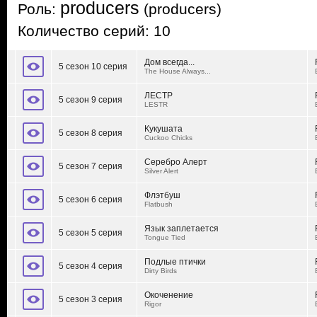
producers
Роль:
(producers)
Количество серий: 10
Дом всегда...
5 сезон 10 серия
The House Always...
ЛЕСТР
5 сезон 9 серия
LESTR
Кукушата
5 сезон 8 серия
Cuckoo Chicks
Серебро Алерт
5 сезон 7 серия
Silver Alert
Флэтбуш
5 сезон 6 серия
Flatbush
Язык заплетается
5 сезон 5 серия
Tongue Tied
Подлые птички
5 сезон 4 серия
Dirty Birds
Окоченение
5 сезон 3 серия
Rigor