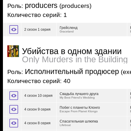
producers
Роль:
(producers)
Количество серий: 1
Грейсленд
2 сезон 1 серия
Graceland
Убийства в одном здании
Only Murders in the Building
Исполнительный продюсер
Роль:
(exe
Количество серий: 40
Свадьба лучшего друга
4 сезон 10 серия
My Best Friend's Wedding
Побег с планеты Клонго
4 сезон 9 серия
Escape From Planet Klongo
Спасательная шлюпка
4 сезон 8 серия
Lifeboat