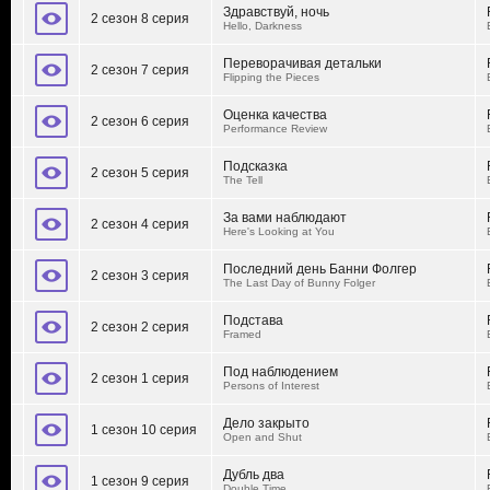
Здравствуй, ночь
2 сезон 8 серия
Hello, Darkness
Переворачивая детальки
2 сезон 7 серия
Flipping the Pieces
Оценка качества
2 сезон 6 серия
Performance Review
Подсказка
2 сезон 5 серия
The Tell
За вами наблюдают
2 сезон 4 серия
Here's Looking at You
Последний день Банни Фолгер
2 сезон 3 серия
The Last Day of Bunny Folger
Подстава
2 сезон 2 серия
Framed
Под наблюдением
2 сезон 1 серия
Persons of Interest
Дело закрыто
1 сезон 10 серия
Open and Shut
Дубль два
1 сезон 9 серия
Double Time