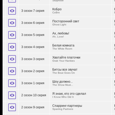
Sitzprobe
КоБро
3 сезон 7 серия
CoBro
Посторонний свет
3 сезон 6 серия
Ghost Light
Ах, любовь!
3 сезон 5 серия
Ah, Love!
Белая комната
3 сезон 4 серия
The White Room
Хватайте платочки
3 сезон 3 серия
Grab Your Hankies
Битсы все звучат
3 сезон 2 серия
The Beat Goes On
Шоу должно...
3 сезон 1 серия
The Show Must...
Я знаю, кто это сделал
2 сезон 10 серия
I Know Who Did It
Спарринг-партнеры
2 сезон 9 серия
Sparring Partners