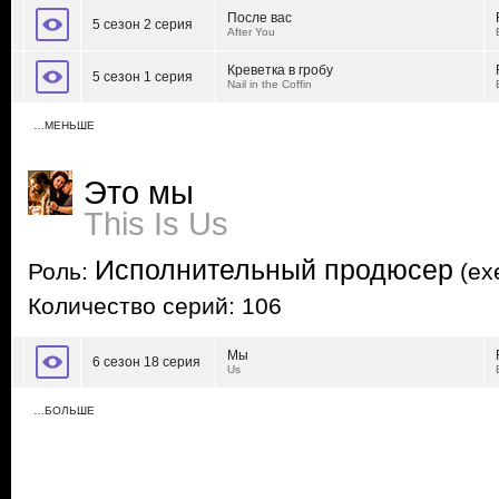
После вас
5 сезон 2 серия
After You
Креветка в гробу
5 сезон 1 серия
Nail in the Coffin
…МЕНЬШЕ
Это мы
This Is Us
Исполнительный продюсер
Роль:
(exe
Количество серий: 106
Мы
6 сезон 18 серия
Us
…БОЛЬШЕ