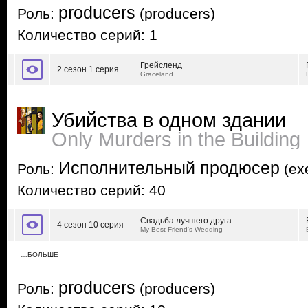
producers
Роль:
(producers)
Количество серий: 1
Грейсленд
2 сезон 1 серия
Graceland
Убийства в одном здании
Only Murders in the Building
Исполнительный продюсер
Роль:
(exe
Количество серий: 40
Свадьба лучшего друга
4 сезон 10 серия
My Best Friend's Wedding
…БОЛЬШЕ
producers
Роль:
(producers)