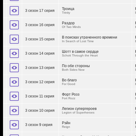
Троица
3 сезон 17 серия
Trinity
Раздор
3 сезон 16 серия
Of Two Minds
В поисках утраченного времени
3 сезон 15 серия
In Search of Lost Time
Шотт в самое сердце
3 сезон 14 серия
Schott Through the Heart
По обе стороны
3 сезон 13 серия
Both Sides Now
Во благо
3 сезон 12 серия
For Good
Форт Розз
3 сезон 11 серия
Fort Rozz
Легион супергероев
3 сезон 10 серия
Legion of Superheroes
Рэйн
3 сезон 9 серия
Reign