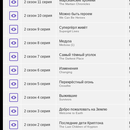
Марсианские хроники
2 сезон 11 серия
The Martian Chronicles
Можно быть героем
2 сезон 10 серия
We Can Be Heroes
Супергёрл живёт
2 сезон 9 серия
Supergirl Lives
Медуза
2 сезон 8 серия
Medusa (1)
Самый тёмный уголок
2 сезон 7 серия
The Darkest Place
Изменения
2 сезон 6 серия
Changing
Перекрёстный огонь
2 сезон 5 серия
Crossfire
Выжившие
2 сезон 4 серия
Survivors
Добро пожаловать на Землю
2 сезон 3 серия
Welcome to Earth
Последние дети Криптона
2 сезон 2 серия
The Last Children of Krypton