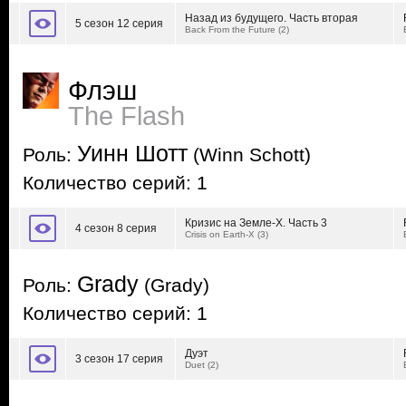
Назад из будущего. Часть вторая
5 сезон 12 серия
Back From the Future (2)
Флэш
The Flash
Уинн Шотт
Роль:
(Winn Schott)
Количество серий: 1
Кризис на Земле-Х. Часть 3
4 сезон 8 серия
Crisis on Earth-X (3)
Grady
Роль:
(Grady)
Количество серий: 1
Дуэт
3 сезон 17 серия
Duet (2)