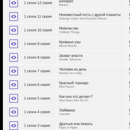
Бизарро
1 сезон 12 серия
Bizarro
Неизвестный гость с другой планеты
1 сезон 11 серия
Strange Visitor from Another Planet
Ребячество
1 сезон 10 серия
Childish Things
Кровные узы
1 сезон 9 серия
Blood Bonds
Захват власти
1 сезон 8 серия
Hostile Takeover
Человек на день
1 сезон 7 серия
Human for a Day
Красный торнадо
1 сезон 6 серия
Red Faced
Как она это делает?
1 сезон 5 серия
How Does She Do It?
Лайвваер
1 сезон 4 серия
Livewire
Драться или бежать
1 сезон 3 серия
Fight or Flight