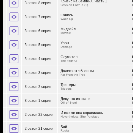
Кризис на Земле-Х. Часть 1
3 сезон 8 серия
Crisis on Earth-X (1)
Очнись
3 сезон 7 серия
Wake Up
Мидвейл
3 сезон 6 серия
Midvale
Урон
3 сезон 5 серия
Damage
Служитель
3 сезон 4 серия
The Faithful
Далеко от яблоньки
3 сезон 3 серия
Far From the Tree
Триггеры
3 сезон 2 серия
Triggers
Девушка из стали
3 сезон 1 серия
Girl of Steel
И все же она справилась
2 сезон 22 серия
Nevertheless, She Persisted
Бой
2 сезон 21 серия
Resist