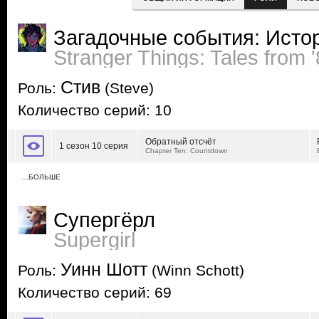
Загадочные события: Истор
Stranger Things: Tales from 
Стив
Роль:
(Steve)
Количество серий: 10
Обратный отсчёт
1 сезон 10 серия
Chapter Ten: Countdown
…БОЛЬШЕ
Супергёрл
Supergirl
Уинн Шотт
Роль:
(Winn Schott)
Количество серий: 69