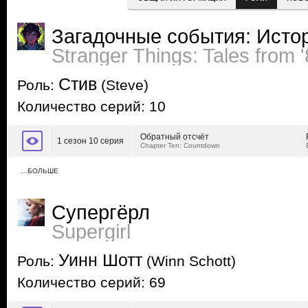
Загадочные события: Истор
Stranger Things: Tales from 
Стив
Роль:
(Steve)
Количество серий: 10
Обратный отсчёт
1 сезон 10 серия
Chapter Ten: Countdown
…БОЛЬШЕ
Супергёрл
Supergirl
Уинн Шотт
Роль:
(Winn Schott)
Количество серий: 69