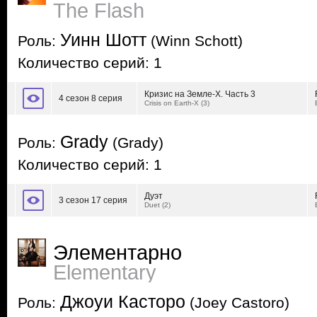
The Flash
Уинн Шотт
Роль:
(Winn Schott)
Количество серий: 1
Кризис на Земле-Х. Часть 3
4 сезон 8 серия
Crisis on Earth-X (3)
Grady
Роль:
(Grady)
Количество серий: 1
Дуэт
3 сезон 17 серия
Duet (2)
Элементарно
Elementary
Джоуи Касторо
Роль:
(Joey Castoro)