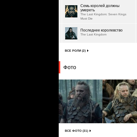
Семь королей должны
умереть
The Last Kingdom: Seven Kings
Must Die
Последнее королевство
The Last Kingdom
ВСЕ РОЛИ (2)
Фото
ВСЕ ФОТО (31)