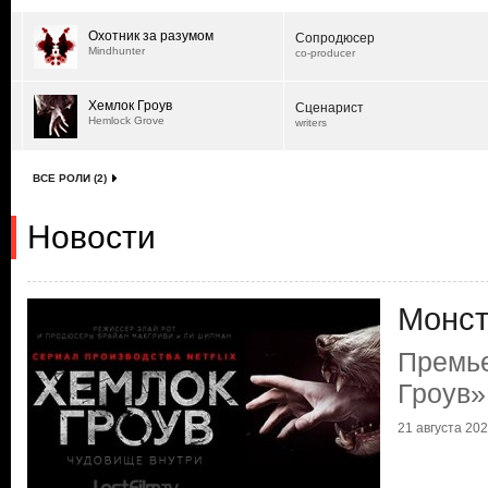
Охотник за разумом
Сопродюсер
Mindhunter
co-producer
Хемлок Гроув
Сценарист
Hemlock Grove
writers
ВСЕ РОЛИ (2)
Новости
Монст
Премье
Гроув»
21 августа 2020