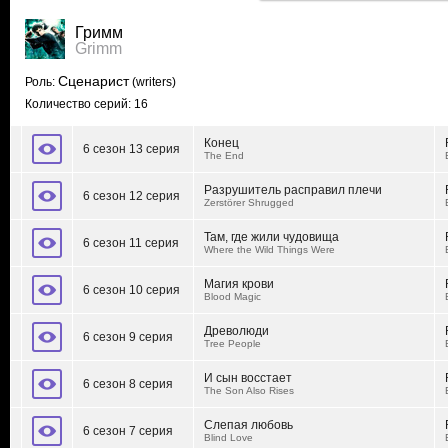
Гримм
Grimm
Сценарист
Роль:
(writers)
Количество серий: 16
Конец
6 сезон 13 серия
The End
Разрушитель расправил плечи
6 сезон 12 серия
Zerstörer Shrugged
Там, где жили чудовища
6 сезон 11 серия
Where the Wild Things Were
Магия крови
6 сезон 10 серия
Blood Magic
Древолюди
6 сезон 9 серия
Tree People
И сын восстает
6 сезон 8 серия
The Son Also Rises
Слепая любовь
6 сезон 7 серия
Blind Love