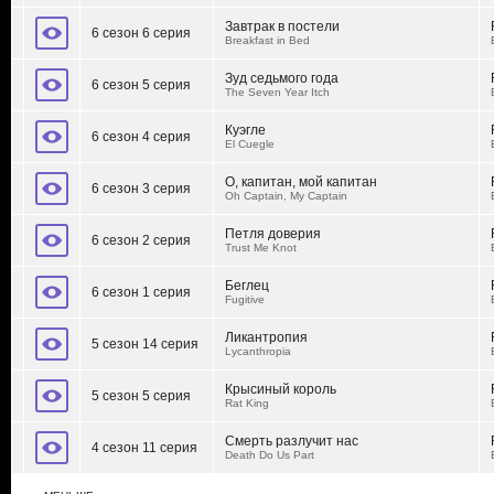
Завтрак в постели
6 сезон 6 серия
Breakfast in Bed
Зуд седьмого года
6 сезон 5 серия
The Seven Year Itch
Куэгле
6 сезон 4 серия
El Cuegle
О, капитан, мой капитан
6 сезон 3 серия
Oh Captain, My Captain
Петля доверия
6 сезон 2 серия
Trust Me Knot
Беглец
6 сезон 1 серия
Fugitive
Ликантропия
5 сезон 14 серия
Lycanthropia
Крысиный король
5 сезон 5 серия
Rat King
Смерть разлучит нас
4 сезон 11 серия
Death Do Us Part