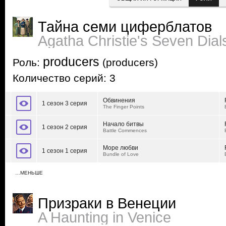
Тайна семи циферблатов
Agatha Christie's Seven Dial
producers
Роль:
(producers)
Количество серий: 3
Обвинения
1 сезон 3 серия
The Finger Points
Начало битвы
1 сезон 2 серия
Battle Commences
Море любви
1 сезон 1 серия
Bundle of Love
…МЕНЬШЕ
Призраки в Венеции
A Haunting in Venice