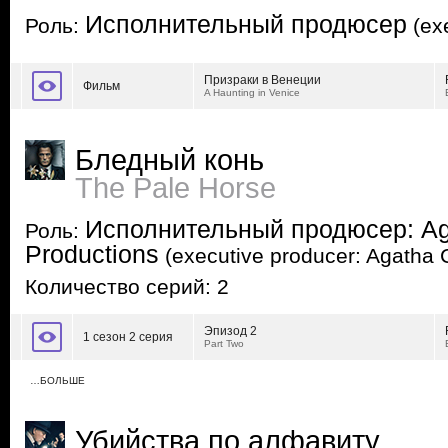
Исполнительный продюсер
Роль:
(exe
Призраки в Венеции
Фильм
A Haunting in Venice
Бледный конь
The Pale Horse
Исполнительный продюсер: Aga
Роль:
Productions
(executive producer: Agatha C
Количество серий: 2
Эпизод 2
1 сезон 2 серия
Part Two
…БОЛЬШЕ
Убийства по алфавиту