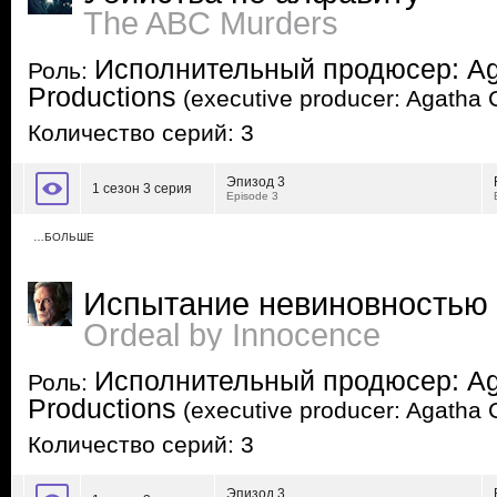
The ABC Murders
Исполнительный продюсер: Aga
Роль:
Productions
(executive producer: Agatha C
Количество серий: 3
Эпизод 3
1 сезон 3 серия
Episode 3
…БОЛЬШЕ
Испытание невиновностью
Ordeal by Innocence
Исполнительный продюсер: Aga
Роль:
Productions
(executive producer: Agatha C
Количество серий: 3
Эпизод 3