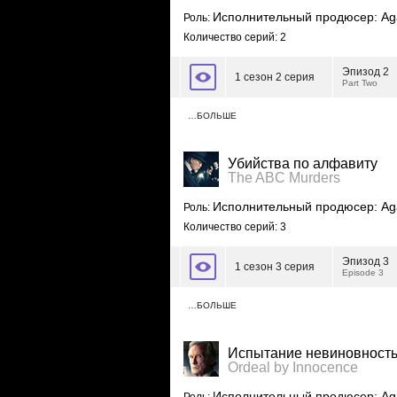
Исполнительный продюсер: Agat
Роль:
Количество серий: 2
Эпизод 2
1 сезон 2 серия
Part Two
…БОЛЬШЕ
Убийства по алфавиту
The ABC Murders
Исполнительный продюсер: Agat
Роль:
Количество серий: 3
Эпизод 3
1 сезон 3 серия
Episode 3
…БОЛЬШЕ
Испытание невиновност
Ordeal by Innocence
Исполнительный продюсер: Agat