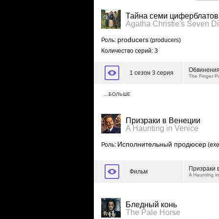
Тайна семи циферблатов
Agatha Christie's Seven Di
producers
Роль:
(producers)
Количество серий: 3
Обвинени
1 сезон 3 серия
The Finger P
…БОЛЬШЕ
Призраки в Венеции
A Haunting in Venice
Исполнительный продюсер
Роль:
(exe
Призраки 
Фильм
A Haunting i
Бледный конь
The Pale Horse