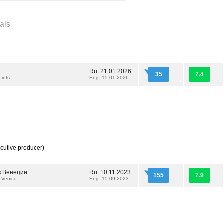
als
я
Ru: 21.01.2026
35
7.4
oints
Eng: 15.01.2026
cutive producer)
в Венеции
Ru: 10.11.2023
155
7.9
n Venice
Eng: 15.09.2023