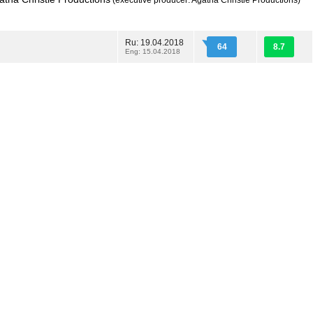
(executive producer: Agatha Christie Productions)
Ru: 19.04.2018
64
8.7
Eng: 15.04.2018