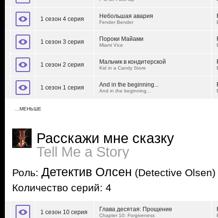
Небольшая авария
1 сезон 4 серия
Fender Bender
Пороки Майами
1 сезон 3 серия
Miami Vice
Мальчик в кондитерской
1 сезон 2 серия
Kid in a Candy Store
And in the beginning...
1 сезон 1 серия
And in the beginning...
…МЕНЬШЕ
Расскажи мне сказку
Tell Me a Story
Детектив Олсен
Роль:
(Detective Olsen)
Количество серий: 4
Глава десятая: Прощение
1 сезон 10 серия
Chapter 10: Forgiveness