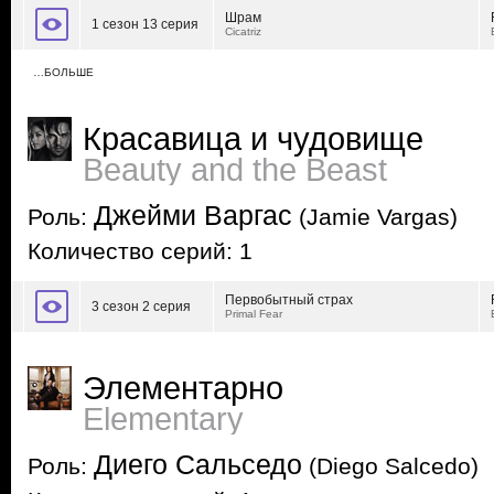
Шрам
1 сезон 13 серия
Cicatriz
…БОЛЬШЕ
Красавица и чудовище
Beauty and the Beast
Джейми Варгас
Роль:
(Jamie Vargas)
Количество серий: 1
Первобытный страх
3 сезон 2 серия
Primal Fear
Элементарно
Elementary
Диего Сальседо
Роль:
(Diego Salcedo)