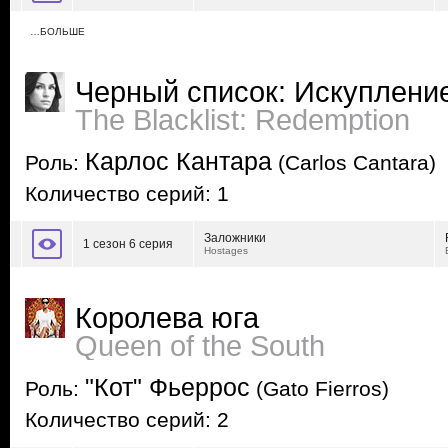
…БОЛЬШЕ
Черный список: Искуплени
The Blacklist: Redemption
Карлос Кантара
Роль:
(Carlos Cantara)
Количество серий: 1
Заложники
1 сезон 6 серия
Hostages
Королева юга
Queen of the South
"Кот" Фьеррос
Роль:
(Gato Fierros)
Количество серий: 2