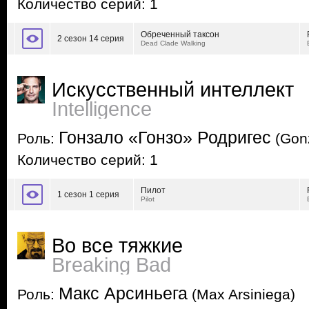
Количество серий: 1
Обреченный таксон
2 сезон 14 серия
Dead Clade Walking
Искусственный интеллект
Intelligence
Гонзало «Гонзо» Родригес
Роль:
(Gonz
Количество серий: 1
Пилот
1 сезон 1 серия
Pilot
Во все тяжкие
Breaking Bad
Макс Арсиньега
Роль:
(Max Arsiniega)