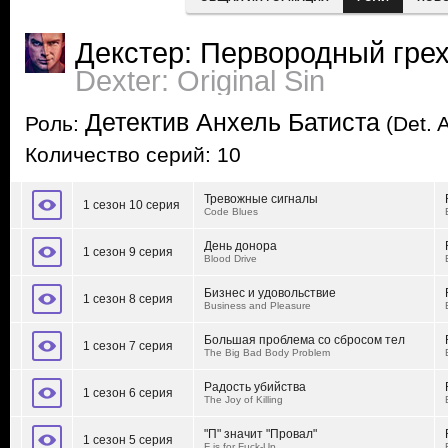
Декстер: Первородный гре
Dexter: Original Sin
Детектив Анхель Батиста
Роль:
(Det. A
Количество серий: 10
Тревожные сигналы
1 сезон 10 серия
Code Blues
День донора
1 сезон 9 серия
Blood Drive
Бизнес и удовольствие
1 сезон 8 серия
Business and Pleasure
Большая проблема со сбросом тел
1 сезон 7 серия
The Big Bad Body Problem
Радость убийства
1 сезон 6 серия
The Joy of Killing
"П" значит "Провал"
1 сезон 5 серия
F is for Fuck-Up