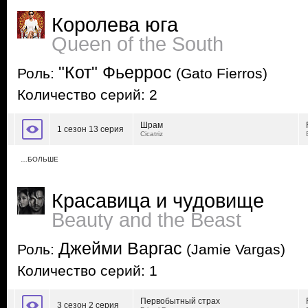
Королева юга
Queen of the South
"Кот" Фьеррос
Роль:
(Gato Fierros)
Количество серий: 2
Шрам
1 сезон 13 серия
Cicatriz
…БОЛЬШЕ
Красавица и чудовище
Beauty and the Beast
Джейми Варгас
Роль:
(Jamie Vargas)
Количество серий: 1
Первобытный страх
3 сезон 2 серия