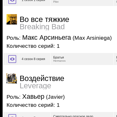
1 сезон 1 серия
Pilot
Во все тяжкие
Breaking Bad
Макс Арсиньега
Роль:
(Max Arsiniega)
Количество серий: 1
Братья
4 сезон 8 серия
Hermanos
Воздействие
Leverage
Хавьер
Роль:
(Javier)
Количество серий: 1
Смертельно опасное дело