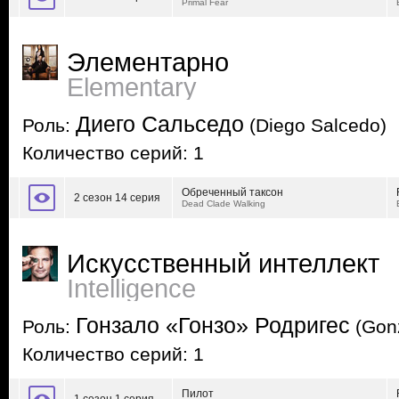
Primal Fear
Элементарно
Elementary
Диего Сальседо
Роль:
(Diego Salcedo)
Количество серий: 1
Обреченный таксон
2 сезон 14 серия
Dead Clade Walking
Искусственный интеллект
Intelligence
Гонзало «Гонзо» Родригес
Роль:
(Gonz
Количество серий: 1
Пилот