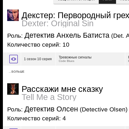
Декстер: Первородный гре
Dexter: Original Sin
Детектив Анхель Батиста
Роль:
(Det. A
Количество серий: 10
Тревожные сигналы
1 сезон 10 серия
Code Blues
…БОЛЬШЕ
Расскажи мне сказку
Tell Me a Story
Детектив Олсен
Роль:
(Detective Olsen)
Количество серий: 4