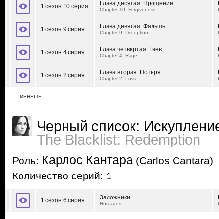
Глава десятая: Прощение
1 сезон 10 серия
Chapter 10: Forgiveness
Глава девятая: Фальшь
1 сезон 9 серия
Chapter 9: Deception
Глава четвёртая: Гнев
1 сезон 4 серия
Chapter 4: Rage
Глава вторая: Потеря
1 сезон 2 серия
Chapter 2: Loss
…МЕНЬШЕ
Черный список: Искуплени
The Blacklist: Redemption
Карлос Кантара
Роль:
(Carlos Cantara)
Количество серий: 1
Заложники
1 сезон 6 серия
Hostages