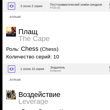
Посттравматический зомби-синдром
3 сезон 2 серия
PTZD (4)
…БОЛЬШЕ
Плащ
The Cape
Chess
Роль:
(Chess)
Количество серий: 10
Эндшпиль
1 сезон 10 серия
Endgame
…БОЛЬШЕ
Воздействие
Leverage