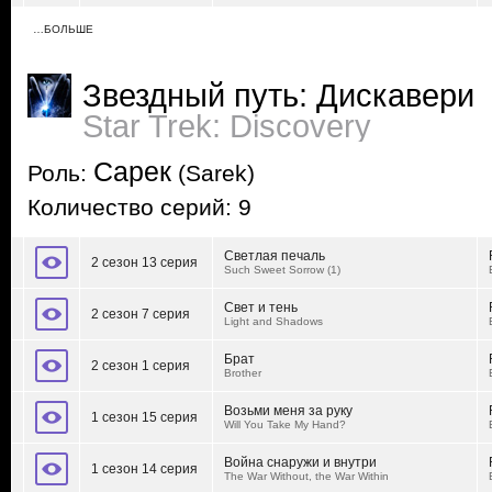
…БОЛЬШЕ
Звездный путь: Дискавери
Star Trek: Discovery
Сарек
Роль:
(Sarek)
Количество серий: 9
Светлая печаль
2 сезон 13 серия
Such Sweet Sorrow (1)
Свет и тень
2 сезон 7 серия
Light and Shadows
Брат
2 сезон 1 серия
Brother
Возьми меня за руку
1 сезон 15 серия
Will You Take My Hand?
Война снаружи и внутри
1 сезон 14 серия
The War Without, the War Within