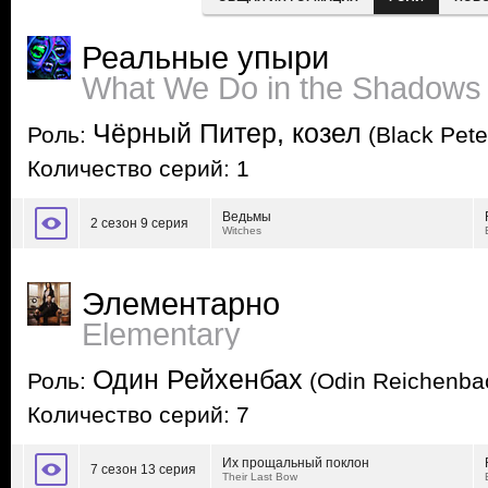
Реальные упыри
What We Do in the Shadows
Чёрный Питер, козел
Роль:
(Black Pete
Количество серий: 1
Ведьмы
2 сезон 9 серия
Witches
Элементарно
Elementary
Один Рейхенбах
Роль:
(Odin Reichenba
Количество серий: 7
Их прощальный поклон
7 сезон 13 серия
Their Last Bow