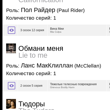
Пол Райдер
Роль:
(Paul Rider)
Количество серий: 1
Вина Мии
3 сезон 12 серия
Mia Culpa
Обмани меня
Lie to me
Ланс МакКлиллан
Роль:
(McClellan)
Количество серий: 1
Тяжелые телесные повреждения
2 сезон 5 серия
Grievous Bodily Harm
Тюдоры