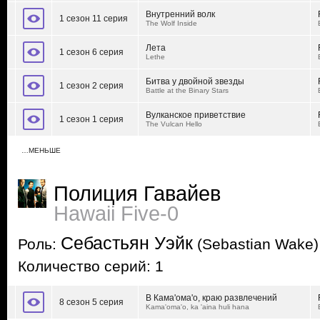
Внутренний волк
1 сезон 11 серия
The Wolf Inside
Лета
1 сезон 6 серия
Lethe
Битва у двойной звезды
1 сезон 2 серия
Battle at the Binary Stars
Вулканское приветствие
1 сезон 1 серия
The Vulcan Hello
…МЕНЬШЕ
Полиция Гавайев
Hawaii Five-0
Себастьян Уэйк
Роль:
(Sebastian Wake)
Количество серий: 1
В Кама'ома'о, краю развлечений
8 сезон 5 серия
Kama'oma'o, ka 'aina huli hana