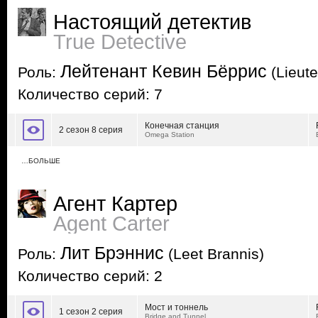
Настоящий детектив
True Detective
Лейтенант Кевин Бёррис
Роль:
(Lieute
Количество серий: 7
Конечная станция
2 сезон 8 серия
Omega Station
…БОЛЬШЕ
Агент Картер
Agent Carter
Лит Брэннис
Роль:
(Leet Brannis)
Количество серий: 2
Мост и тоннель
1 сезон 2 серия
Bridge and Tunnel