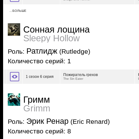
…БОЛЬШЕ
Сонная лощина
Sleepy Hollow
Ратлидж
Роль:
(Rutledge)
Количество серий: 1
Пожиратель грехов
1 сезон 6 серия
The Sin Eater
Гримм
Grimm
Эрик Ренар
Роль:
(Eric Renard)
Количество серий: 8