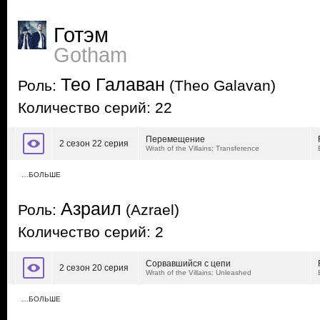
Готэм
Gotham
Тео Галаван
Роль:
(Theo Galavan)
Количество серий: 22
Перемещение
2 сезон 22 серия
Wrath of the Villains: Transference
…БОЛЬШЕ
Азраил
Роль:
(Azrael)
Количество серий: 2
Сорвавшийся с цепи
2 сезон 20 серия
Wrath of the Villains: Unleashed
…БОЛЬШЕ