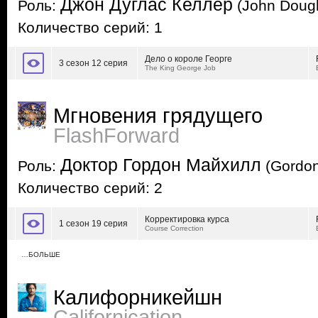
Джон Дуглас Келлер
Роль:
(John Dougl
Количество серий: 1
Дело о короле Георге
3 сезон 12 серия
The King George Job
Мгновения грядущего
FlashForward
Доктор Гордон Майхилл
Роль:
(Gordon
Количество серий: 2
Корректировка курса
1 сезон 19 серия
Course Correction
…БОЛЬШЕ
Калифорникейшн
Californication