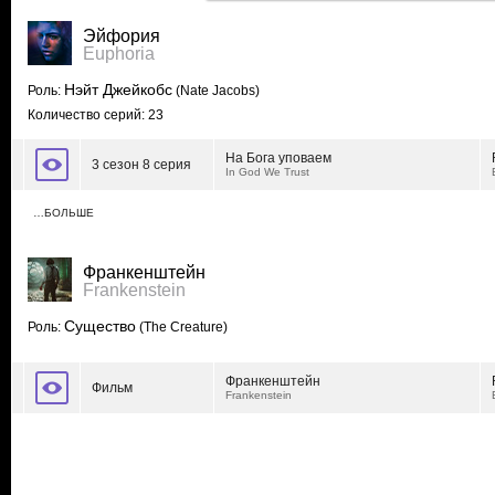
Эйфория
Euphoria
Нэйт Джейкобс
Роль:
(Nate Jacobs)
Количество серий: 23
На Бога уповаем
3 сезон 8 серия
In God We Trust
…БОЛЬШЕ
Франкенштейн
Frankenstein
Существо
Роль:
(The Creature)
Франкенштейн
Фильм
Frankenstein