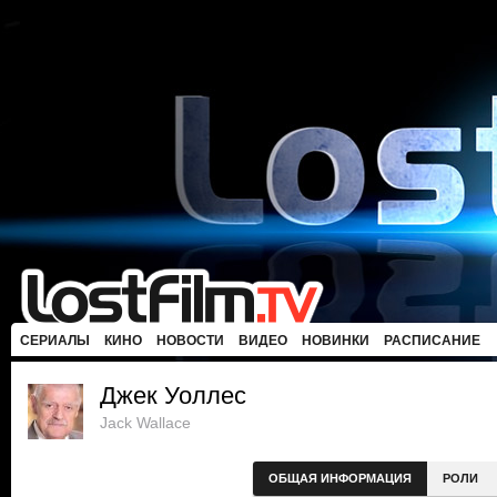
СЕРИАЛЫ
КИНО
НОВОСТИ
ВИДЕО
НОВИНКИ
РАСПИСАНИЕ
Джек Уоллес
Jack Wallace
ОБЩАЯ ИНФОРМАЦИЯ
РОЛИ