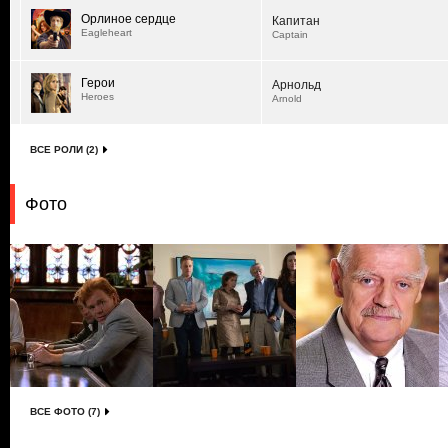
Орлиное сердце
Капитан
Eagleheart
Captain
Герои
Арнольд
Heroes
Arnold
ВСЕ РОЛИ (2)
Фото
ВСЕ ФОТО (7)