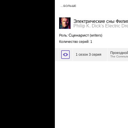
…БОЛЬШЕ
Электрические сны Филип
Philip K. Dick's Electric D
Сценарист
Роль:
(writers)
Количество серий: 1
Проездной
1 сезон 3 серия
The Commut