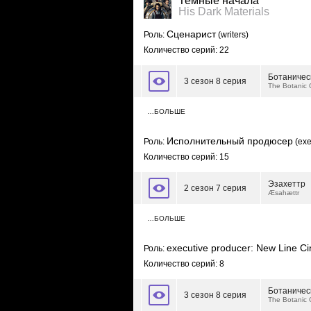
Темные начала
His Dark Materials
Сценарист
Роль:
(writers)
Количество серий: 22
Ботаничес
3 сезон 8 серия
The Botanic
…БОЛЬШЕ
Исполнительный продюсер
Роль:
(exe
Количество серий: 15
Эзахеттр
2 сезон 7 серия
Æsahættr
…БОЛЬШЕ
executive producer: New Line C
Роль:
Количество серий: 8
Ботаничес
3 сезон 8 серия
The Botanic