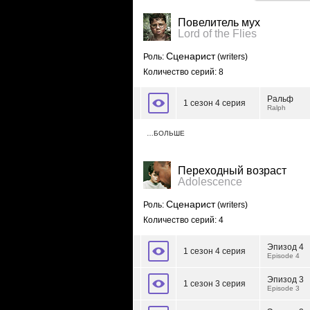
Повелитель мух
Lord of the Flies
Сценарист
Роль:
(writers)
Количество серий: 8
Ральф
1 сезон 4 серия
Ralph
…БОЛЬШЕ
Переходный возраст
Adolescence
Сценарист
Роль:
(writers)
Количество серий: 4
Эпизод 4
1 сезон 4 серия
Episode 4
Эпизод 3
1 сезон 3 серия
Episode 3