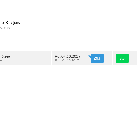
а К. Дика
reams
 билет
Ru: 04.10.2017
293
8.3
er
Eng: 01.10.2017