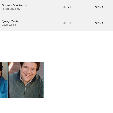
Форест МакКлири
2012 г.
1 серия
Forest McCleary
Дэвид Уэйб
2010 г.
1 серия
David Weibe