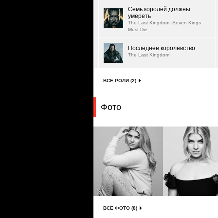
Семь королей должны
умереть
The Last Kingdom: Seven Kings
Must Die
Последнее королевство
The Last Kingdom
ВСЕ РОЛИ (2)
Фото
ВСЕ ФОТО (8)