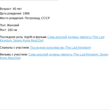
Возраст: 40 лет
Дата рождения: 1986
Место рождения: Петроград, СССР
Пол: Женский
Рост: 160 см
Последняя роль: Ingrith в фильме
Семь королей должны умереть (The Last
Kingdom: Seven Kings Must Die)
Сериалы с участием:
Последнее королевство (The Last Kingdom)
Фильмы с участием:
Семь королей должны умереть (The Last Kingdom: Seven
Kings Must Die)