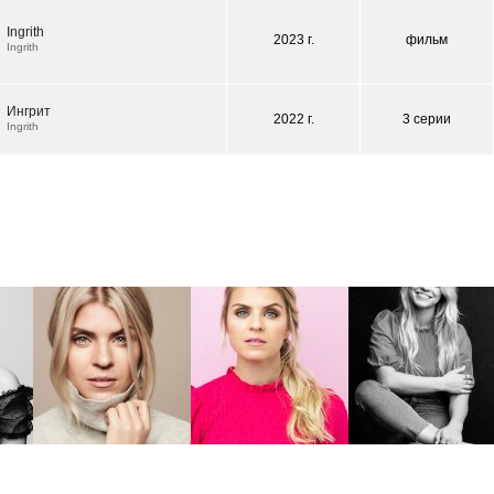
Ingrith
2023 г.
фильм
Ingrith
Ингрит
2022 г.
3 серии
Ingrith