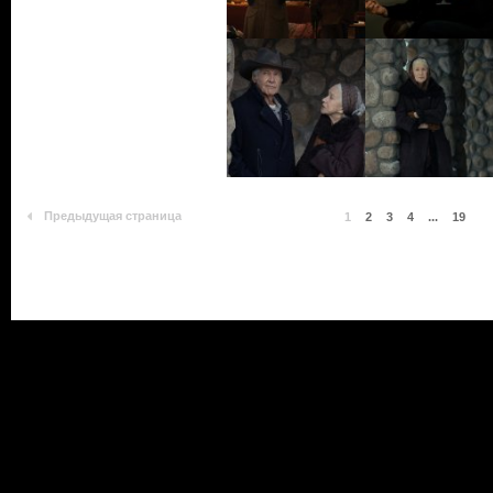
Предыдущая страница
1
2
3
4
...
19