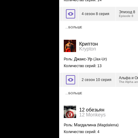
Количество серий: 14
Эпизод 8
4 сезон 8 серия
Episode 8
…БОЛЬШЕ
Криптон
Krypton
Джакс-Ур
Роль:
(Jax-Ur)
Количество серий: 13
Альфа и О
2 сезон 10 серия
The Alpha a
…БОЛЬШЕ
12 обезьян
12 Monkeys
Магдалина
Роль:
(Magdalena)
Количество серий: 4