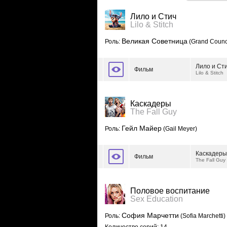
Лило и Стич
Lilo & Stitch
Великая Советница
Роль:
(Grand Counc
Лило и Ст
Фильм
Lilo & Stitch
Каскадеры
The Fall Guy
Гейл Майер
Роль:
(Gail Meyer)
Каскадеры
Фильм
The Fall Guy
Половое воспитание
Sex Education
София Марчетти
Роль:
(Sofia Marchetti)