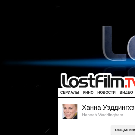
СЕРИАЛЫ
КИНО
НОВОСТИ
ВИДЕО
Ханна Уэддингх
Hannah Waddingham
ОБЩАЯ ИН