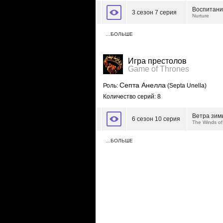
Воспитан
3 сезон 7 серия
Nurture
…БОЛЬШЕ
Игра престолов
Game of Thrones
Септа Анелла
Роль:
(Septa Unella)
Количество серий: 8
Ветра зим
6 сезон 10 серия
The Winds of
…БОЛЬШЕ