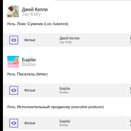
Джей Келли
Jay Kelly
Лоис Сукеник
Роль:
(Lois Sukenick)
Джей Келли
Фильм
Jay Kelly
Барби
Barbie
Писатель
Роль:
(Writer)
Барби
Фильм
Barbie
Исполнительный продюсер
Роль:
(executive producer)
Барби
Фильм
Barbie