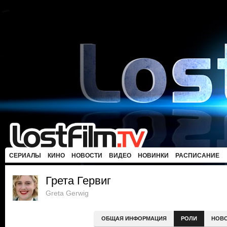
СЕРИАЛЫ
КИНО
НОВОСТИ
ВИДЕО
НОВИНКИ
РАСПИСАНИЕ
Грета Гервиг
Greta Gerwig
ОБЩАЯ ИНФОРМАЦИЯ
РОЛИ
НОВ