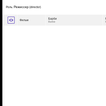
Режиссер
Роль:
(director)
Барби
Фильм
Barbie