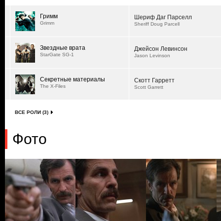
Гримм
Шериф Даг Парселл
Grimm
Sheriff Doug Parcell
Звездные врата
Джейсон Левинсон
StarGate SG-1
Jason Levinson
Секретные материалы
Скотт Гарретт
The X-Files
Scott Garrett
ВСЕ РОЛИ (3)
Фото