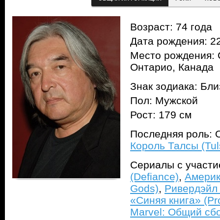
Возраст: 74 года
Дата рождения: 22
Место рождения: 
Онтарио, Канада
Знак зодиака: Бл
Пол: Мужской
Рост: 179 см
Последняя роль: 
Король Талсы (Tul
Сериалы с участ
(Defiance)
,
Америк
Gods)
,
Ривердэйл 
«Синяя книга» (Pro
Marvel: Общий сбо