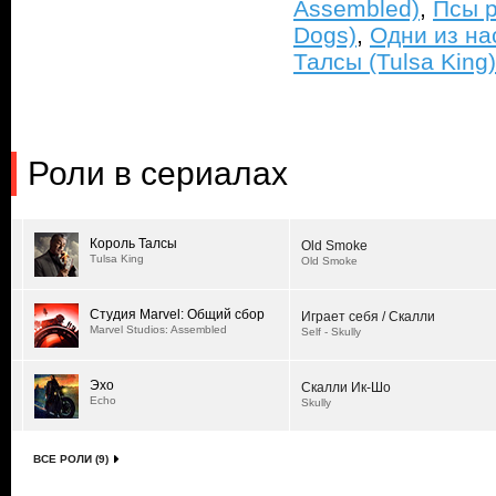
Assembled)
,
Псы р
Dogs)
,
Одни из нас
Талсы (Tulsa King)
Роли в сериалах
Король Талсы
Old Smoke
Tulsa King
Old Smoke
Студия Marvel: Общий сбор
Играет себя / Скалли
Marvel Studios: Assembled
Self - Skully
Эхо
Скалли Ик-Шо
Echo
Skully
ВСЕ РОЛИ (9)