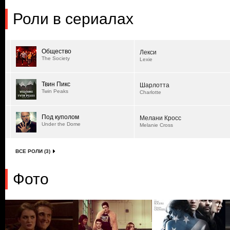
Роли в сериалах
Общество
Лекси
The Society
Lexie
Твин Пикс
Шарлотта
Twin Peaks
Charlotte
Под куполом
Мелани Кросс
Under the Dome
Melanie Cross
ВСЕ РОЛИ (3)
Фото