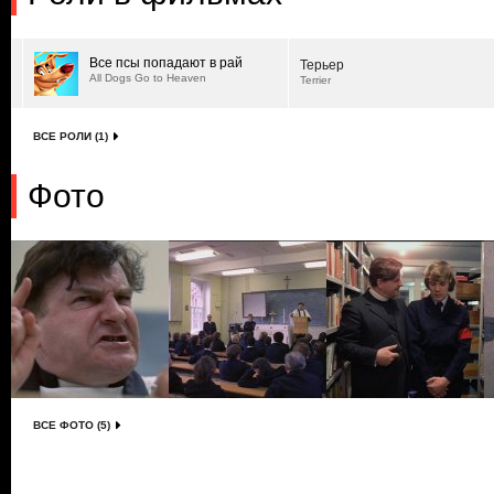
Все псы попадают в рай
Терьер
All Dogs Go to Heaven
Terrier
ВСЕ РОЛИ (1)
Фото
ВСЕ ФОТО (5)