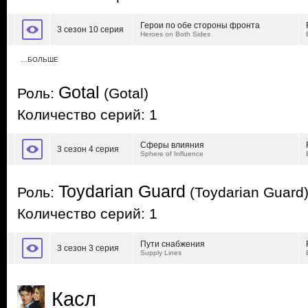
Герои по обе стороны фронта
3 сезон 10 серия
Heroes on Both Sides
…БОЛЬШЕ
Gotal
Роль:
(Gotal)
Количество серий: 1
Сферы влияния
3 сезон 4 серия
Sphere of Influence
Toydarian Guard
Роль:
(Toydarian Guard
Количество серий: 1
Пути снабжения
3 сезон 3 серия
Supply Lines
Касл