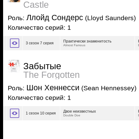
Castle
Ллойд Сондерс
Роль:
(Lloyd Saunders)
Количество серий: 1
Практически знаменитость
3 сезон 7 серия
Almost Famous
Забытые
The Forgotten
Шон Хеннесси
Роль:
(Sean Hennessey)
Количество серий: 1
Двое неизвестных
1 сезон 10 серия
Double Doe