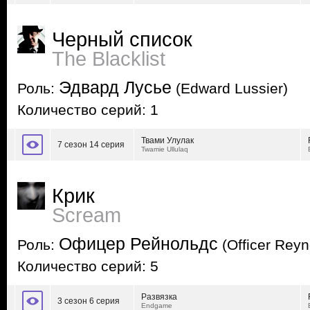
Черный список
The Blacklist
Эдвард Лусье
Роль:
(Edward Lussier)
Количество серий: 1
Твами Улулак
7 сезон 14 серия
Twamie Ullulaq
Крик
Scream
Офицер Рейнольдс
Роль:
(Officer Reyn
Количество серий: 5
Развязка
3 сезон 6 серия
Endgame