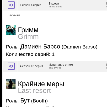
В крови
1 сезон 4 серия
In the Blood
…БОЛЬШЕ
Гримм
Grimm
Дэмиен Барсо
Роль:
(Damien Barso)
Количество серий: 1
Испытание огнем
4 сезон 13 серия
Trial by Fire
Крайние меры
Last resort
Бут
Роль:
(Booth)