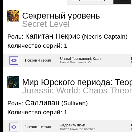
Секретный уровень
Secret Level
Капитан Некрис
Роль:
(Necris Captain)
Количество серий: 1
Unreal Tournament: Ксан
1 сезон 4 серия
Unreal Tournament: Xan
Мир Юрского периода: Тео
Jurassic World: Chaos Theo
Салливан
Роль:
(Sullivan)
Количество серий: 1
Задраить люки
2 сезон 1 серия
Batten Down the Hatches