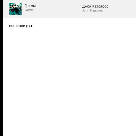
Гримм
Джон Катсарос
Grimm
John Katsaros
ВСЕ РОЛИ (1)