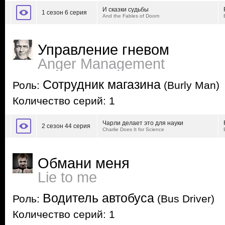
И сказки судьбы
1 сезон 6 серия
And the Fables of Doom
Управление гневом
Anger Management
Сотрудник магазина
Роль:
(Burly Man)
Количество серий: 1
Чарли делает это для науки
2 сезон 44 серия
Charlie Does It for Science
Обмани меня
Lie to me
Водитель автобуса
Роль:
(Bus Driver)
Количество серий: 1