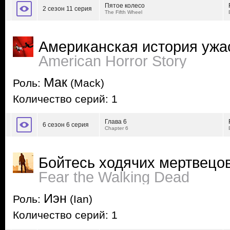
Пятое колесо
2 сезон 11 серия
The Fifth Wheel
Американская история ужа
American Horror Story
Мак
Роль:
(Mack)
Количество серий: 1
Глава 6
6 сезон 6 серия
Chapter 6
Бойтесь ходячих мертвецо
Fear the Walking Dead
Иэн
Роль:
(Ian)
Количество серий: 1