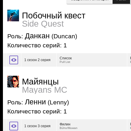
Побочный квест
Side Quest
Данкан
Роль:
(Duncan)
Количество серий: 1
Список
1 сезон 2 серия
Pull List
Майянцы
Mayans MC
Ленни
Роль:
(Lenny)
Количество серий: 1
Филин
1 сезон 3 серия
Búho/Muwan