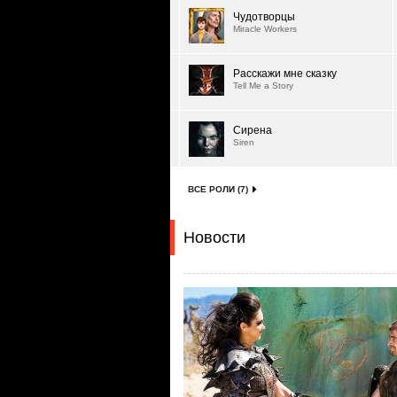
Чудотворцы
Miracle Workers
Расскажи мне сказку
Tell Me a Story
Сирена
Siren
ВСЕ РОЛИ (7)
Новости