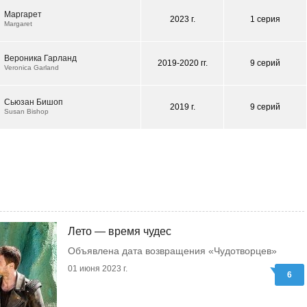
Маргарет
2023 г.
1 серия
Margaret
Вероника Гарланд
2019-2020 гг.
9 серий
Veronica Garland
Сьюзан Бишоп
2019 г.
9 серий
Susan Bishop
Лето — время чудес
Объявлена дата возвращения «Чудотворцев»
01 июня 2023 г.
6