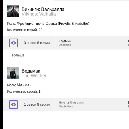
Викинги: Вальхалла
Vikings: Valhalla
Фрейдис, дочь Эрика
Роль:
(Freydis Eriksdotter)
Количество серий: 23
Судьбы
3 сезон 8 серия
Destinies
…БОЛЬШЕ
Ведьмак
The Witcher
Ма
Роль:
(Ma)
Количество серий: 1
Нечто большее
1 сезон 8 серия
Much More