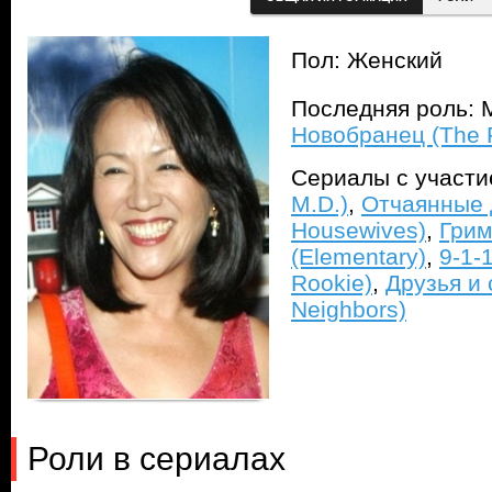
Пол: Женский
Последняя роль: 
Новобранец (The 
Сериалы с участ
M.D.)
,
Отчаянные 
Housewives)
,
Грим
(Elementary)
,
9-1-1
Rookie)
,
Друзья и 
Neighbors)
Роли в сериалах