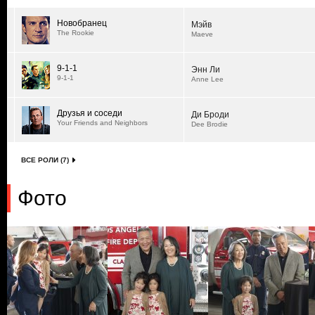
Новобранец
Мэйв
The Rookie
Maeve
9-1-1
Энн Ли
9-1-1
Anne Lee
Друзья и соседи
Ди Броди
Your Friends and Neighbors
Dee Brodie
ВСЕ РОЛИ (7)
Фото