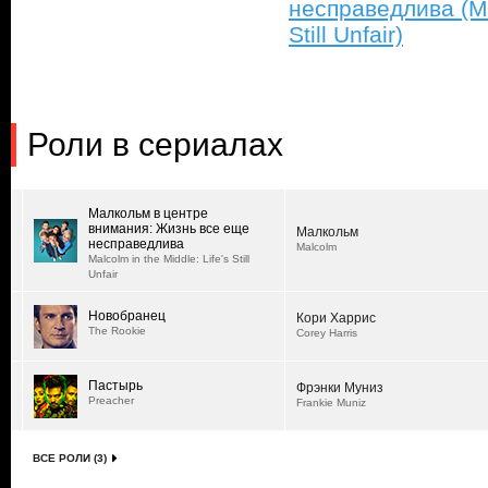
несправедлива (Mal
Still Unfair)
Роли в сериалах
Малкольм в центре
внимания: Жизнь все еще
Малкольм
несправедлива
Malcolm
Malcolm in the Middle: Life's Still
Unfair
Новобранец
Кори Харрис
The Rookie
Corey Harris
Пастырь
Фрэнки Муниз
Preacher
Frankie Muniz
ВСЕ РОЛИ (3)