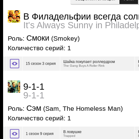
В Филадельфии всегда сол
It's Always Sunny in Philadel
Смоки
Роль:
(Smokey)
Количество серий: 1
Шайка покупает роллердром
15 сезон 3 серия
The Gang Buys A Roller Rink
9-1-1
9-1-1
Сэм
Роль:
(Sam, The Homeless Man)
Количество серий: 1
В ловушке
1 сезон 9 серия
Trapped