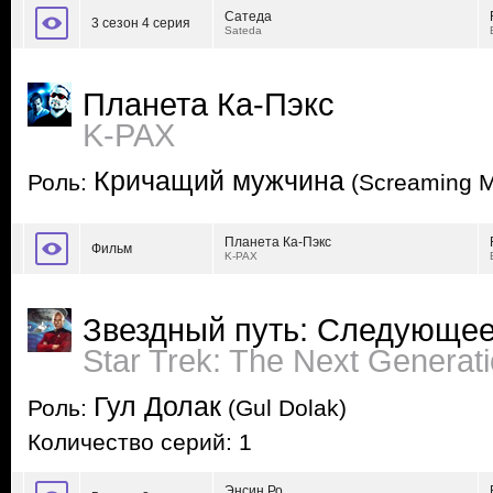
Сатеда
3 сезон 4 серия
Sateda
Планета Ка-Пэкс
K-PAX
Кричащий мужчина
Роль:
(Screaming 
Планета Ка-Пэкс
Фильм
K-PAX
Звездный путь: Следующее
Star Trek: The Next Generat
Гул Долак
Роль:
(Gul Dolak)
Количество серий: 1
Энсин Ро