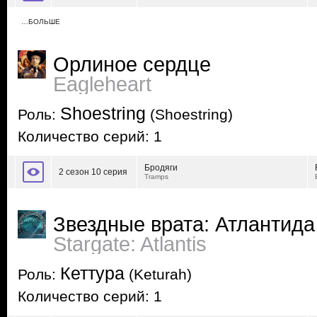
…БОЛЬШЕ
Орлиное сердце
Eagleheart
Shoestring
Роль:
(Shoestring)
Количество серий: 1
Бродяги
2 сезон 10 серия
Tramps
Звездные врата: Атлантида
Stargate: Atlantis
Кеттура
Роль:
(Keturah)
Количество серий: 1