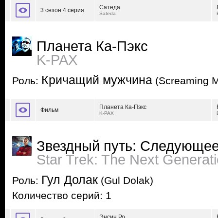
Сатеда
3 сезон 4 серия
Sateda
Планета Ка-Пэкс
K-PAX
Кричащий мужчина
Роль:
(Screaming 
Планета Ка-Пэкс
Фильм
K-PAX
Звездный путь: Следующее
Star Trek: The Next Generat
Гул Долак
Роль:
(Gul Dolak)
Количество серий: 1
Энсин Ро