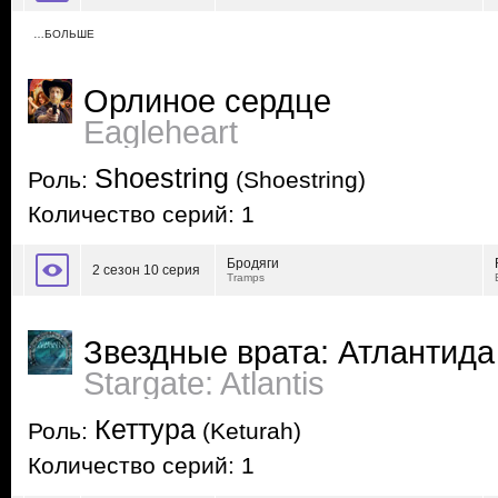
…БОЛЬШЕ
Орлиное сердце
Eagleheart
Shoestring
Роль:
(Shoestring)
Количество серий: 1
Бродяги
2 сезон 10 серия
Tramps
Звездные врата: Атлантида
Stargate: Atlantis
Кеттура
Роль:
(Keturah)
Количество серий: 1