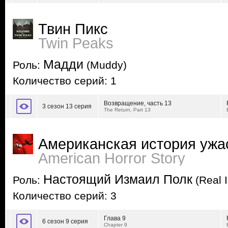
Твин Пикс
Twin Peaks
Мадди
Роль:
(Muddy)
Количество серий: 1
Возвращение, часть 13
3 сезон 13 серия
The Return, Part 13
Американская история ужа
American Horror Story
Настоящий Измаил Полк
Роль:
(Real 
Количество серий: 3
Глава 9
6 сезон 9 серия
Chapter 9