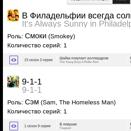
В Филадельфии всегда сол
It's Always Sunny in Philadel
Смоки
Роль:
(Smokey)
Количество серий: 1
Шайка покупает роллердром
15 сезон 3 серия
The Gang Buys A Roller Rink
9-1-1
9-1-1
Сэм
Роль:
(Sam, The Homeless Man)
Количество серий: 1
В ловушке
1 сезон 9 серия
Trapped