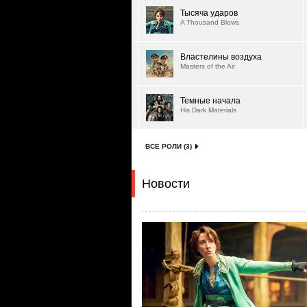
Тысяча ударов
A Thousand Blows
Властелины воздуха
Masters of the Air
Темные начала
His Dark Materials
ВСЕ РОЛИ (3)
Новости