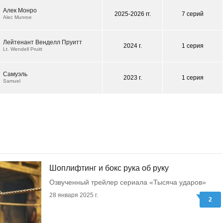
Алек Монро
2025-2026 гг.
7 серий
Alec Munroe
Лейтенант Венделл Пруитт
2024 г.
1 серия
Lt. Wendell Pruitt
Самуэль
2023 г.
1 серия
Samuel
Шоплифтинг и бокс рука об руку
Озвученный трейлер сериала «Тысяча ударов»
28 января 2025 г.
2