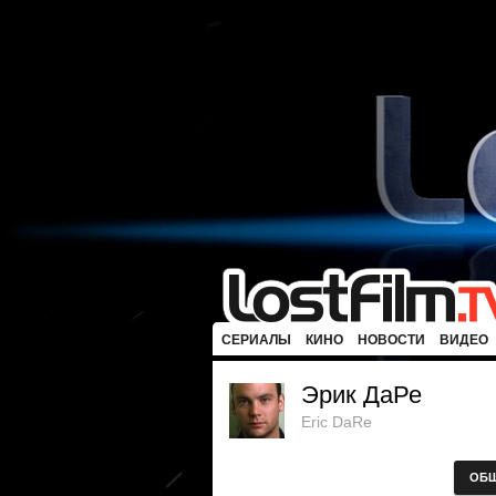
СЕРИАЛЫ
КИНО
НОВОСТИ
ВИДЕО
Эрик ДаРе
Eric DaRe
ОБ