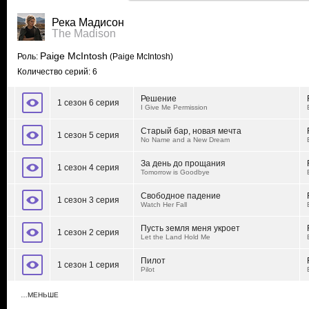
Река Мадисон
The Madison
Paige McIntosh
Роль:
(Paige McIntosh)
Количество серий: 6
Решение
1 сезон 6 серия
I Give Me Permission
Старый бар, новая мечта
1 сезон 5 серия
No Name and a New Dream
За день до прощания
1 сезон 4 серия
Tomorrow is Goodbye
Свободное падение
1 сезон 3 серия
Watch Her Fall
Пусть земля меня укроет
1 сезон 2 серия
Let the Land Hold Me
Пилот
1 сезон 1 серия
Pilot
…МЕНЬШЕ