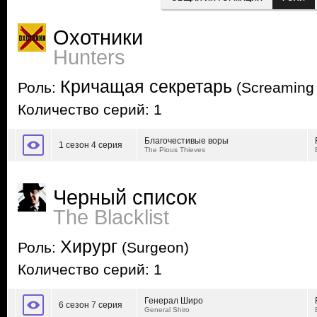
Охотники
Hunters
Кричащая секретарь
Роль:
(Screaming 
Количество серий: 1
Благочестивые воры
1 сезон 4 серия
The Pious Thieves
Черный список
The Blacklist
Хирург
Роль:
(Surgeon)
Количество серий: 1
Генерал Широ
6 сезон 7 серия
General Shiro