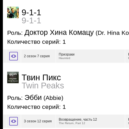
9-1-1
9-1-1
Доктор Хина Комацу
Роль:
(Dr. Hina K
Количество серий: 1
Призраки
2 сезон 7 серия
Haunted
Твин Пикс
Twin Peaks
Эбби
Роль:
(Abbie)
Количество серий: 1
Возвращение, часть 12
3 сезон 12 серия
The Return, Part 12