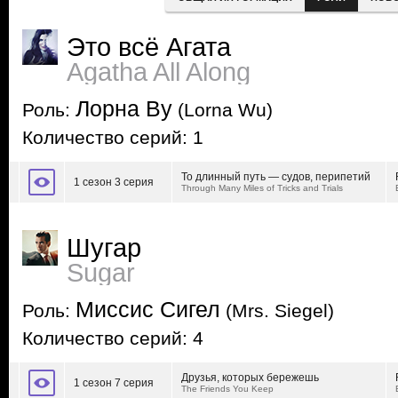
Это всё Агата
Agatha All Along
Лорна Ву
Роль:
(Lorna Wu)
Количество серий: 1
То длинный путь — судов, перипетий
1 сезон 3 серия
Through Many Miles of Tricks and Trials
Шугар
Sugar
Миссис Сигел
Роль:
(Mrs. Siegel)
Количество серий: 4
Друзья, которых бережешь
1 сезон 7 серия
The Friends You Keep