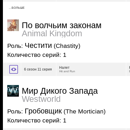
…БОЛЬШЕ
По волчьим законам
Animal Kingdom
Честити
Роль:
(Chastity)
Количество серий: 1
Налет
6 сезон 11 серия
Hit and Run
Мир Дикого Запада
Westworld
Гробовщик
Роль:
(The Mortician)
Количество серий: 1