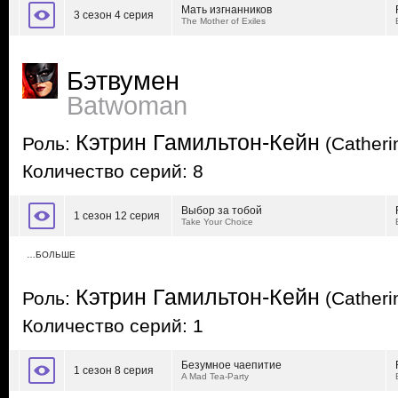
Мать изгнанников
3 сезон 4 серия
The Mother of Exiles
Бэтвумен
Batwoman
Кэтрин Гамильтон-Кейн
Роль:
(Catheri
Количество серий: 8
Выбор за тобой
1 сезон 12 серия
Take Your Choice
…БОЛЬШЕ
Кэтрин Гамильтон-Кейн
Роль:
(Catheri
Количество серий: 1
Безумное чаепитие
1 сезон 8 серия
A Mad Tea-Party