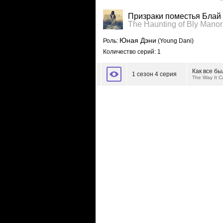
Призраки поместья Блай
The Haunting of Bly Manor
Юная Дэни
Роль:
(Young Dani)
Количество серий: 1
Как все бы
1 сезон 4 серия
The Way It 