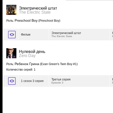
Электрический штат
The Electric State
Preschool Boy
Роль:
(Preschool Boy)
Электрический штат
Фильм
The Electric State
Нулевой день
Zero Day
Ребенок Грина
Роль:
(Evan Green's Twin Boy #1)
Количество серий: 1
Третья серия
1 сезон 3 серия
Episode 3