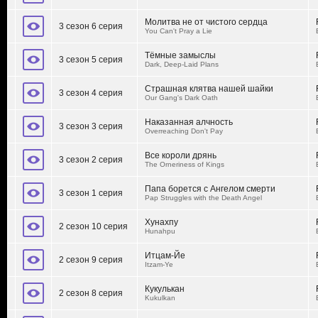
Молитва не от чистого сердца
3 сезон 6 серия
You Can't Pray a Lie
Тёмные замыслы
3 сезон 5 серия
Dark, Deep-Laid Plans
Страшная клятва нашей шайки
3 сезон 4 серия
Our Gang's Dark Oath
Наказанная алчность
3 сезон 3 серия
Overreaching Don't Pay
Все короли дрянь
3 сезон 2 серия
The Orneriness of Kings
Папа борется с Ангелом смерти
3 сезон 1 серия
Pap Struggles with the Death Angel
Хунахпу
2 сезон 10 серия
Hunahpu
Итцам-Йе
2 сезон 9 серия
Itzam-Ye
Кукулькан
2 сезон 8 серия
Kukulkan