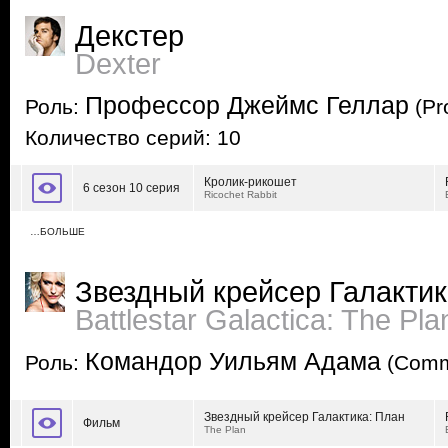
Декстер
Dexter
Профессор Джеймс Геллар
Роль:
(Pr
Количество серий: 10
Кролик-рикошет
6 сезон 10 серия
Ricochet Rabbit
…БОЛЬШЕ
Звездный крейсер Галактик
Battlestar Galactica: The Pla
Командор Уильям Адама
Роль:
(Comm
Звездный крейсер Галактика: План
Фильм
The Plan