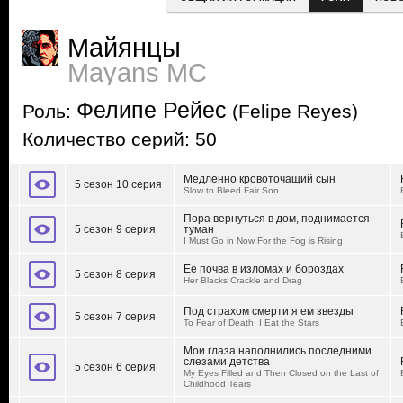
Майянцы
Mayans MC
Фелипе Рейес
Роль:
(Felipe Reyes)
Количество серий: 50
Медленно кровоточащий сын
5 сезон 10 серия
Slow to Bleed Fair Son
Пора вернуться в дом, поднимается
5 сезон 9 серия
туман
I Must Go in Now For the Fog is Rising
Ее почва в изломах и бороздах
5 сезон 8 серия
Her Blacks Crackle and Drag
Под страхом смерти я ем звезды
5 сезон 7 серия
To Fear of Death, I Eat the Stars
Мои глаза наполнились последними
слезами детства
5 сезон 6 серия
My Eyes Filled and Then Closed on the Last of
Childhood Tears