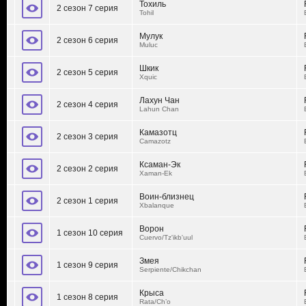
Тохиль
2 сезон 7 серия
Tohil
Мулук
2 сезон 6 серия
Muluc
Шкик
2 сезон 5 серия
Xquic
Лахун Чан
2 сезон 4 серия
Lahun Chan
Камазотц
2 сезон 3 серия
Camazotz
Ксаман-Эк
2 сезон 2 серия
Xaman-Ek
Воин-близнец
2 сезон 1 серия
Xbalanque
Ворон
1 сезон 10 серия
Cuervo/Tz'ikb'uul
Змея
1 сезон 9 серия
Serpiente/Chikchan
Крыса
1 сезон 8 серия
Rata/Ch’o