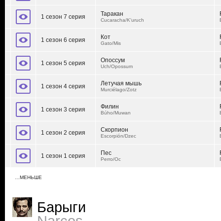
Таракан
1 сезон 7 серия
Cucaracha/K'uruch
Кот
1 сезон 6 серия
Gato/Mis
Опоссум
1 сезон 5 серия
Uch/Opossum
Летучая мышь
1 сезон 4 серия
Murciélago/Zotz
Филин
1 сезон 3 серия
Búho/Muwan
Скорпион
1 сезон 2 серия
Escorpión/Dzec
Пес
1 сезон 1 серия
Perro/Oc
…МЕНЬШЕ
Барыги