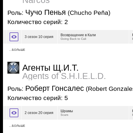
Narcos
Чучо Пенья
Роль:
(Chucho Peña)
Количество серий: 2
Возвращение в Кали
3 сезон 10 серия
Going Back to Cali
…БОЛЬШЕ
Агенты Щ.И.Т.
Agents of S.H.I.E.L.D.
Роберт Гонсалес
Роль:
(Robert Gonzale
Количество серий: 5
Шрамы
2 сезон 20 серия
Scars
…БОЛЬШЕ