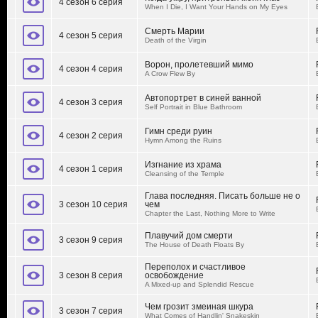
4 сезон 6 серия
When I Die, I Want Your Hands on My Eyes
Смерть Марии
4 сезон 5 серия
Death of the Virgin
Ворон, пролетевший мимо
4 сезон 4 серия
A Crow Flew By
Автопортрет в синей ванной
4 сезон 3 серия
Self Portrait in Blue Bathroom
Гимн среди руин
4 сезон 2 серия
Hymn Among the Ruins
Изгнание из храма
4 сезон 1 серия
Cleansing of the Temple
Глава последняя. Писать больше не о
3 сезон 10 серия
чем
Chapter the Last, Nothing More to Write
Плавучий дом смерти
3 сезон 9 серия
The House of Death Floats By
Переполох и счастливое
3 сезон 8 серия
освобождение
A Mixed-up and Splendid Rescue
Чем грозит змеиная шкура
3 сезон 7 серия
What Comes of Handlin' Snakeskin