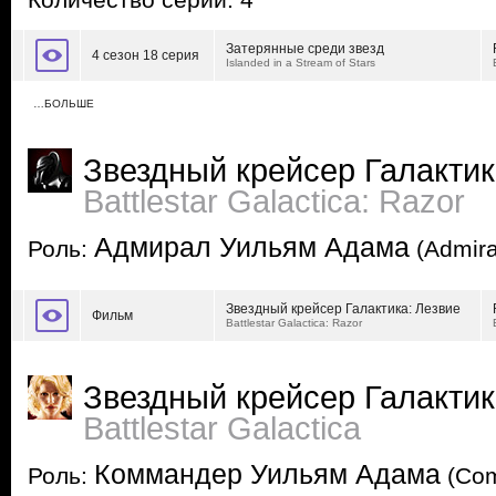
Количество серий: 4
Затерянные среди звезд
4 сезон 18 серия
Islanded in a Stream of Stars
…БОЛЬШЕ
Звездный крейсер Галактик
Battlestar Galactica: Razor
Адмирал Уильям Адама
Роль:
(Admira
Звездный крейсер Галактика: Лезвие
Фильм
Battlestar Galactica: Razor
Звездный крейсер Галакти
Battlestar Galactica
Коммандер Уильям Адама
Роль:
(Com