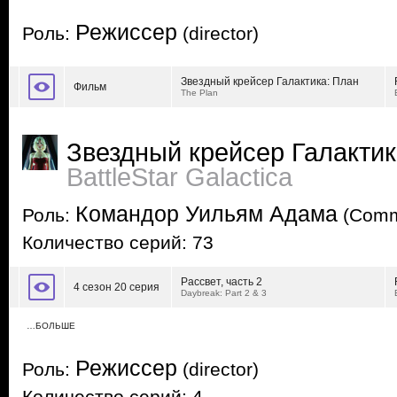
Режиссер
Роль:
(director)
Звездный крейсер Галактика: План
Фильм
The Plan
Звездный крейсер Галакти
BattleStar Galactica
Командор Уильям Адама
Роль:
(Comm
Количество серий: 73
Рассвет, часть 2
4 сезон 20 серия
Daybreak: Part 2 & 3
…БОЛЬШЕ
Режиссер
Роль:
(director)