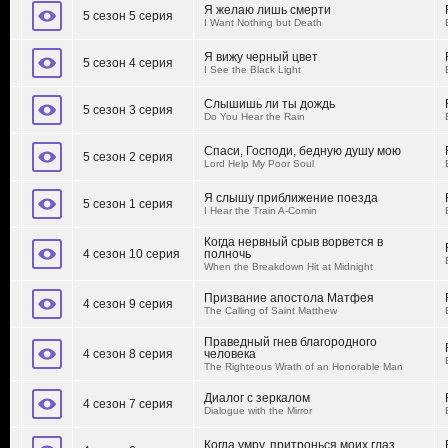
Я желаю лишь смерти
5 сезон 5 серия
I Want Nothing but Death
Я вижу черный цвет
5 сезон 4 серия
I See the Black Light
Слышишь ли ты дождь
5 сезон 3 серия
Do You Hear the Rain
Спаси, Господи, бедную душу мою
5 сезон 2 серия
Lord Help My Poor Soul
Я слышу приближение поезда
5 сезон 1 серия
I Hear the Train A-Comin
Когда нервный срыв ворвется в
4 сезон 10 серия
полночь
When the Breakdown Hit at Midnight
Призвание апостола Матфея
4 сезон 9 серия
The Calling of Saint Matthew
Праведный гнев благородного
4 сезон 8 серия
человека
The Righteous Wrath of an Honorable Man
Диалог с зеркалом
4 сезон 7 серия
Dialogue with the Mirror
Когда умру, притронься моих глаз